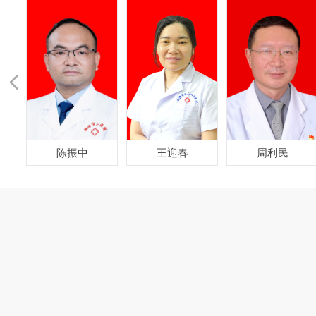
넳
陈振中
王迎春
周利民