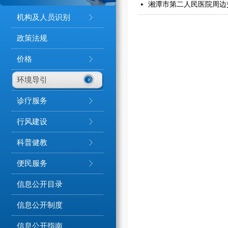
湘潭市第二人民医院周边
넷
机构及人员识别
ꁕ
政策法规
价格
ꁕ
环境导引
ꁕ
诊疗服务
ꁕ
行风建设
ꁕ
科普健教
ꁕ
便民服务
ꁕ
信息公开目录
信息公开制度
信息公开指南