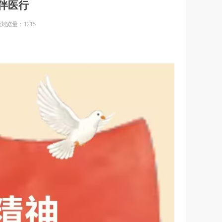
伴医行
浏览量：
1215