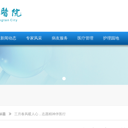
新闻动态
专家风采
病友服务
医疗管理
护理园地
标题
ꅀ
三月春风暖人心，志愿精神伴医行