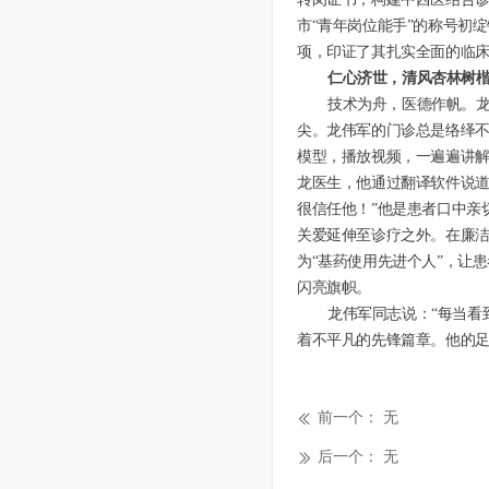
市“青年岗位能手”的称号初
项，印证了其扎实全面的临床
仁心济世，清风杏林树
技术为舟，医德作帆。
尖。龙伟军的门诊总是络绎不
模型，播放视频，一遍遍讲
龙医生，他通过翻译软件说道
很信任他！”他是患者口中亲
关爱延伸至诊疗之外。在廉洁
为“基药使用先进个人”，让
闪亮旗帜。
龙伟军同志说：
“每当
着不平凡的先锋篇章。他的
前一个：
无
ꅃ
后一个：
无
ꅀ