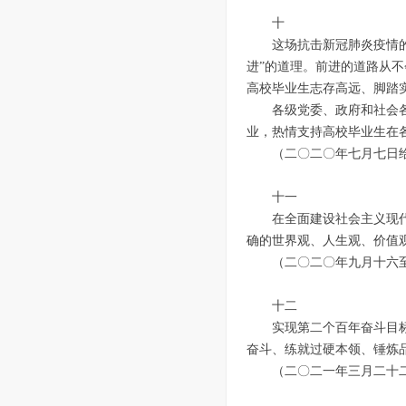
十
这场抗击新冠肺炎疫情
进”的道理。前进的道路从
高校毕业生志存高远、脚踏
各级党委、政府和社会
业，热情支持高校毕业生在
（二〇二〇年七月七日
十一
在全面建设社会主义现
确的世界观、人生观、价值
（二〇二〇年九月十六
十二
实现第二个百年奋斗目
奋斗、练就过硬本领、锤炼
（二〇二一年三月二十